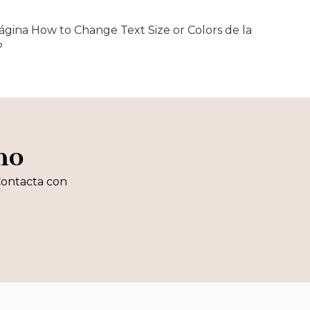
 página How to Change Text Size or Colors de la
?
mo
Contacta con